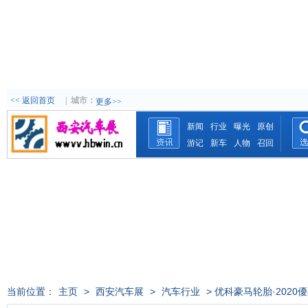
<< 返回首页
|
城市：
更多>>
新闻
行业
曝光
原创
游记
新车
人物
召回
当前位置：
主页
>
西安汽车展
>
汽车行业
> 优科豪马轮胎·202